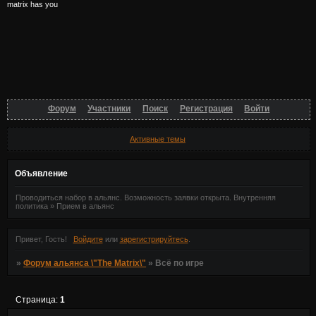
matrix has you
Форум
Участники
Поиск
Регистрация
Войти
Активные темы
Объявление
Проводиться набор в альянс. Возможность заявки открыта. Внутренняя
политика » Прием в альянс
Привет, Гость!
Войдите
или
зарегистрируйтесь
.
»
Форум альянса \"The Matrix\"
»
Всё по игре
Страница:
1