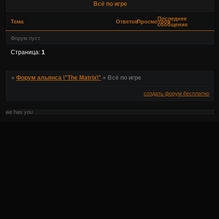
Всё по игре
Последнее
Тема
Ответов
Просмотров
сообщение
Форум пуст.
Страница:
1
»
Форум альянса \"The Matrix\"
»
Всё по игре
создать форум бесплатно
we has you