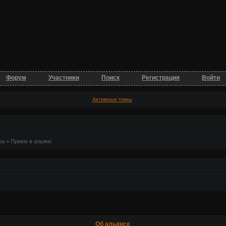
Форум
Участники
Поиск
Регистрация
Войти
Активные темы
ка » Прием в альянс
Об альянсе