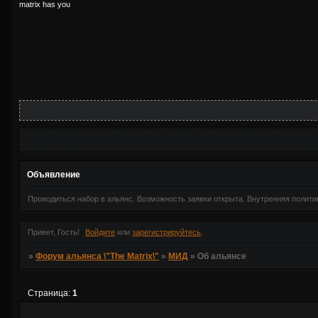
matrix has you
Объявление
Проводиться набор в альянс. Возможность заявки открыта. Внутренняя полити
Привет, Гость!
Войдите
или
зарегистрируйтесь
.
»
Форум альянса \"The Matrix\"
»
МИД
»
Об альянсе
Страница:
1