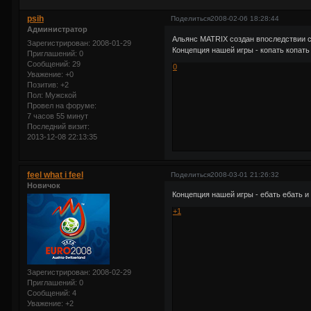
psih
Поделиться
2008-02-06 18:28:44
Администратор
Альянс MATRIX создан впоследствии сли
Зарегистрирован
: 2008-01-29
Концепция нашей игры - копать копать и
Приглашений:
0
Сообщений:
29
0
Уважение:
+0
Позитив:
+2
Пол:
Мужской
Провел на форуме:
7 часов 55 минут
Последний визит:
2013-12-08 22:13:35
feel what i feel
Поделиться
2008-03-01 21:26:32
Новичок
Концепция нашей игры - ебать ебать и ..
+1
Зарегистрирован
: 2008-02-29
Приглашений:
0
Сообщений:
4
Уважение:
+2