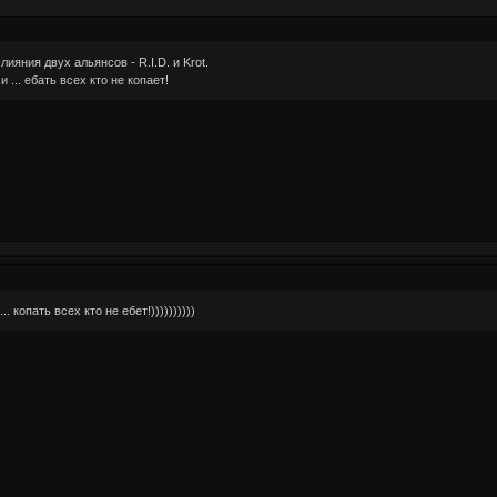
яния двух альянсов - R.I.D. и Krot.
 ... ебать всех кто не копает!
. копать всех кто не ебет!))))))))))